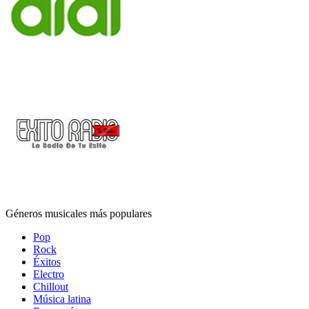
Géneros musicales más populares
Pop
Rock
Éxitos
Electro
Chillout
Música latina