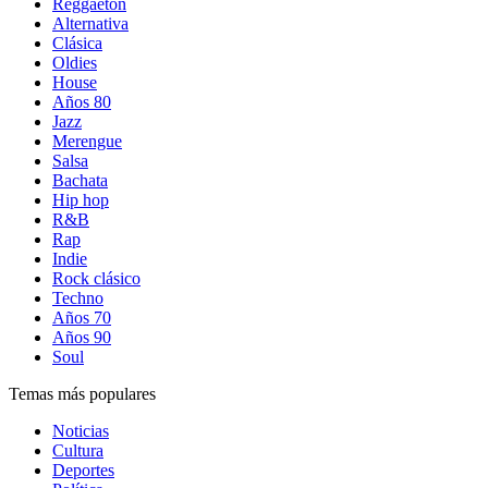
Reggaetón
Alternativa
Clásica
Oldies
House
Años 80
Jazz
Merengue
Salsa
Bachata
Hip hop
R&B
Rap
Indie
Rock clásico
Techno
Años 70
Años 90
Soul
Temas más populares
Noticias
Cultura
Deportes