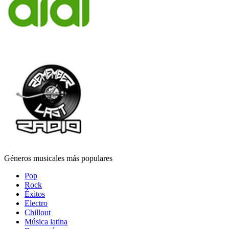
Géneros musicales más populares
Pop
Rock
Éxitos
Electro
Chillout
Música latina