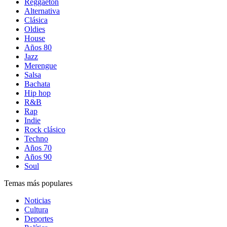
Reggaetón
Alternativa
Clásica
Oldies
House
Años 80
Jazz
Merengue
Salsa
Bachata
Hip hop
R&B
Rap
Indie
Rock clásico
Techno
Años 70
Años 90
Soul
Temas más populares
Noticias
Cultura
Deportes