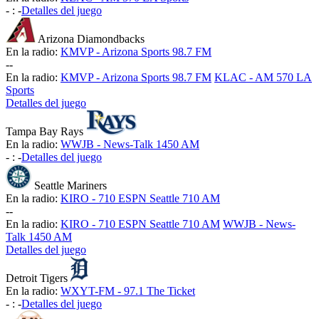
-
:
-
Detalles del juego
Arizona Diamondbacks
En la radio:
KMVP - Arizona Sports 98.7 FM
-
-
En la radio:
KMVP - Arizona Sports 98.7 FM
KLAC - AM 570 LA
Sports
Detalles del juego
Tampa Bay Rays
En la radio:
WWJB - News-Talk 1450 AM
-
:
-
Detalles del juego
Seattle Mariners
En la radio:
KIRO - 710 ESPN Seattle 710 AM
-
-
En la radio:
KIRO - 710 ESPN Seattle 710 AM
WWJB - News-
Talk 1450 AM
Detalles del juego
Detroit Tigers
En la radio:
WXYT-FM - 97.1 The Ticket
-
:
-
Detalles del juego