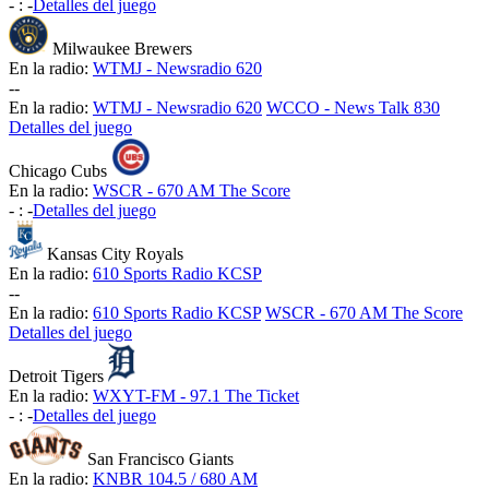
-
:
-
Detalles del juego
Milwaukee Brewers
En la radio:
WTMJ - Newsradio 620
-
-
En la radio:
WTMJ - Newsradio 620
WCCO - News Talk 830
Detalles del juego
Chicago Cubs
En la radio:
WSCR - 670 AM The Score
-
:
-
Detalles del juego
Kansas City Royals
En la radio:
610 Sports Radio KCSP
-
-
En la radio:
610 Sports Radio KCSP
WSCR - 670 AM The Score
Detalles del juego
Detroit Tigers
En la radio:
WXYT-FM - 97.1 The Ticket
-
:
-
Detalles del juego
San Francisco Giants
En la radio:
KNBR 104.5 / 680 AM