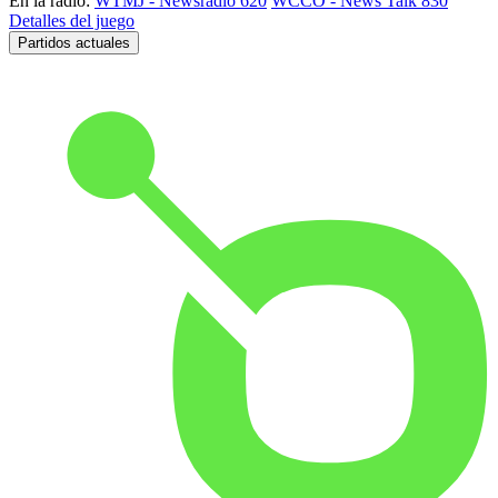
En la radio:
WTMJ - Newsradio 620
WCCO - News Talk 830
Detalles del juego
Partidos actuales