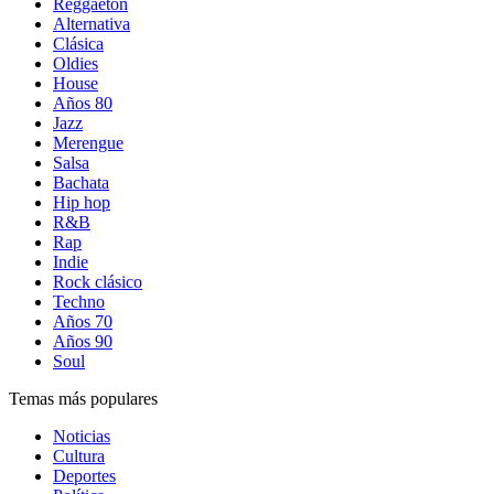
Reggaetón
Alternativa
Clásica
Oldies
House
Años 80
Jazz
Merengue
Salsa
Bachata
Hip hop
R&B
Rap
Indie
Rock clásico
Techno
Años 70
Años 90
Soul
Temas más populares
Noticias
Cultura
Deportes