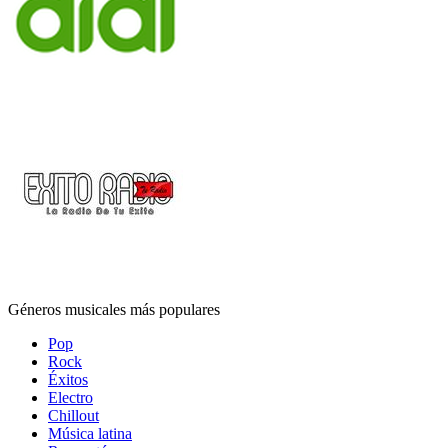
Géneros musicales más populares
Pop
Rock
Éxitos
Electro
Chillout
Música latina