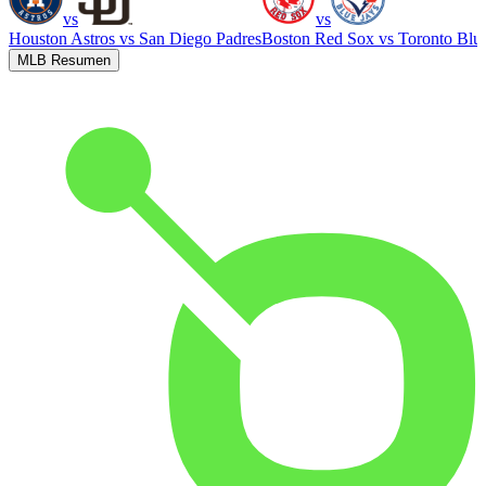
vs
vs
Houston Astros
vs
San Diego Padres
Boston Red Sox
vs
Toronto Blu
MLB Resumen