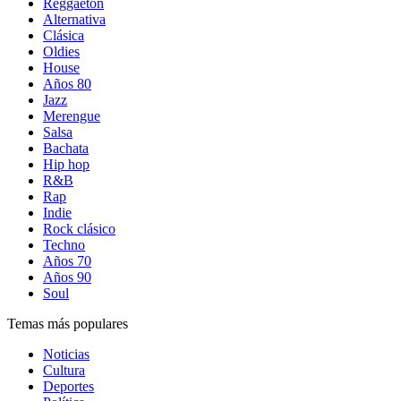
Reggaetón
Alternativa
Clásica
Oldies
House
Años 80
Jazz
Merengue
Salsa
Bachata
Hip hop
R&B
Rap
Indie
Rock clásico
Techno
Años 70
Años 90
Soul
Temas más populares
Noticias
Cultura
Deportes