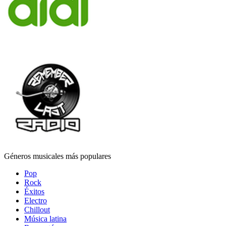
Géneros musicales más populares
Pop
Rock
Éxitos
Electro
Chillout
Música latina