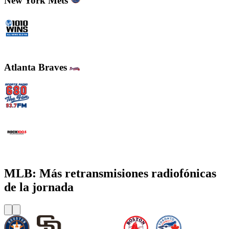
New York Mets
WINS - 1010 WINS CBS New York
Atlanta Braves
WCNN - Sports Radio 680 The Fan
WNNX Rock 100.5
MLB: Más retransmisiones radiofónicas
de la jornada