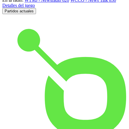
En la radio:
WTMJ - Newsradio 620
WCCO - News Talk 830
Detalles del juego
Partidos actuales