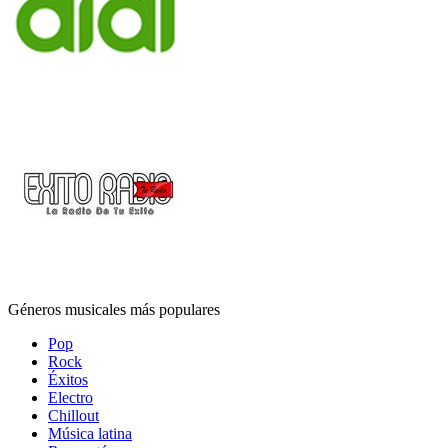
Géneros musicales más populares
Pop
Rock
Éxitos
Electro
Chillout
Música latina