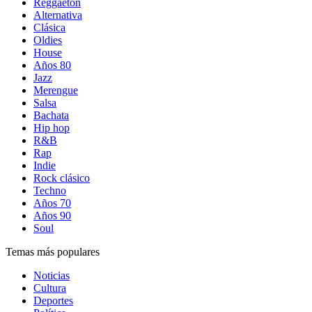
Reggaetón
Alternativa
Clásica
Oldies
House
Años 80
Jazz
Merengue
Salsa
Bachata
Hip hop
R&B
Rap
Indie
Rock clásico
Techno
Años 70
Años 90
Soul
Temas más populares
Noticias
Cultura
Deportes