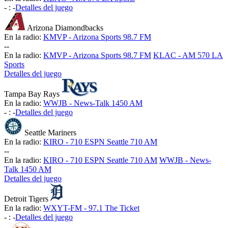
-
:
-
Detalles del juego
Arizona Diamondbacks
En la radio:
KMVP - Arizona Sports 98.7 FM
-
-
En la radio:
KMVP - Arizona Sports 98.7 FM
KLAC - AM 570 LA
Sports
Detalles del juego
Tampa Bay Rays
En la radio:
WWJB - News-Talk 1450 AM
-
:
-
Detalles del juego
Seattle Mariners
En la radio:
KIRO - 710 ESPN Seattle 710 AM
-
-
En la radio:
KIRO - 710 ESPN Seattle 710 AM
WWJB - News-
Talk 1450 AM
Detalles del juego
Detroit Tigers
En la radio:
WXYT-FM - 97.1 The Ticket
-
:
-
Detalles del juego