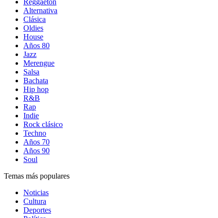
Reggaetón
Alternativa
Clásica
Oldies
House
Años 80
Jazz
Merengue
Salsa
Bachata
Hip hop
R&B
Rap
Indie
Rock clásico
Techno
Años 70
Años 90
Soul
Temas más populares
Noticias
Cultura
Deportes