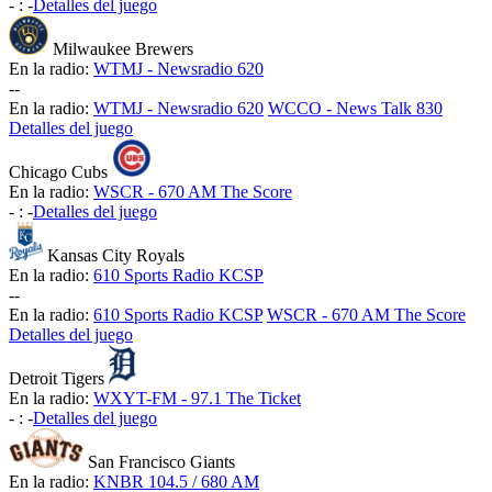
-
:
-
Detalles del juego
Milwaukee Brewers
En la radio:
WTMJ - Newsradio 620
-
-
En la radio:
WTMJ - Newsradio 620
WCCO - News Talk 830
Detalles del juego
Chicago Cubs
En la radio:
WSCR - 670 AM The Score
-
:
-
Detalles del juego
Kansas City Royals
En la radio:
610 Sports Radio KCSP
-
-
En la radio:
610 Sports Radio KCSP
WSCR - 670 AM The Score
Detalles del juego
Detroit Tigers
En la radio:
WXYT-FM - 97.1 The Ticket
-
:
-
Detalles del juego
San Francisco Giants
En la radio:
KNBR 104.5 / 680 AM