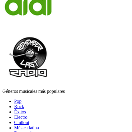
Géneros musicales más populares
Pop
Rock
Éxitos
Electro
Chillout
Música latina