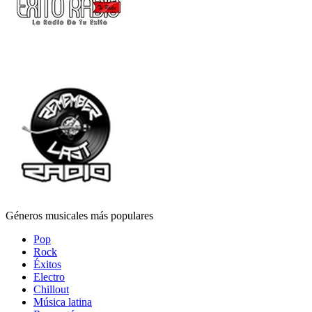
Géneros musicales más populares
Pop
Rock
Éxitos
Electro
Chillout
Música latina