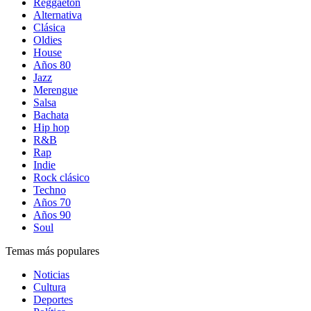
Reggaetón
Alternativa
Clásica
Oldies
House
Años 80
Jazz
Merengue
Salsa
Bachata
Hip hop
R&B
Rap
Indie
Rock clásico
Techno
Años 70
Años 90
Soul
Temas más populares
Noticias
Cultura
Deportes