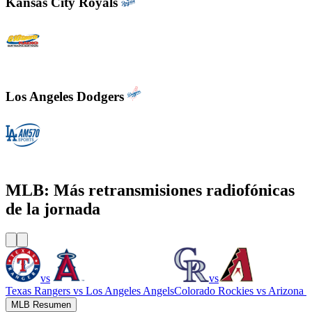
Kansas City Royals
610 Sports Radio KCSP
Los Angeles Dodgers
KLAC - AM 570 LA Sports
MLB: Más retransmisiones radiofónicas
de la jornada
vs
vs
Texas Rangers
vs
Los Angeles Angels
Colorado Rockies
vs
Arizona 
MLB Resumen