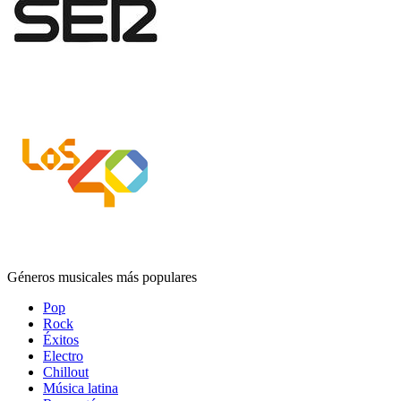
Géneros musicales más populares
Pop
Rock
Éxitos
Electro
Chillout
Música latina