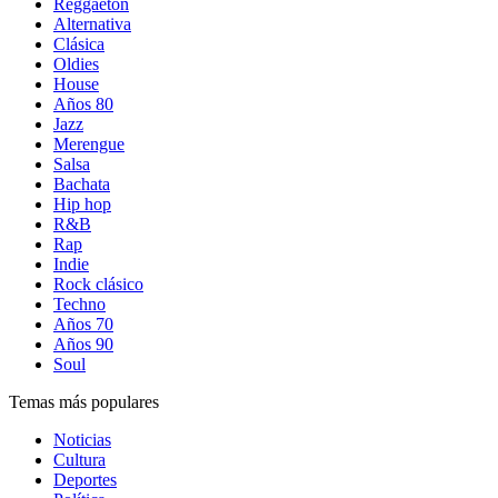
Reggaetón
Alternativa
Clásica
Oldies
House
Años 80
Jazz
Merengue
Salsa
Bachata
Hip hop
R&B
Rap
Indie
Rock clásico
Techno
Años 70
Años 90
Soul
Temas más populares
Noticias
Cultura
Deportes