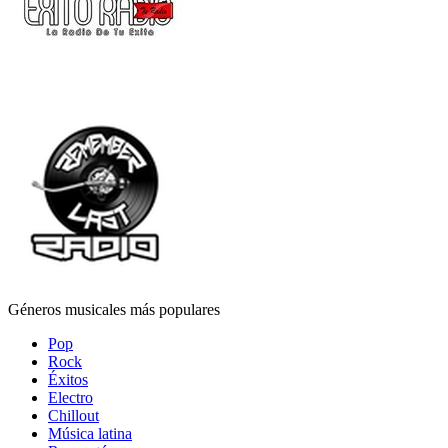
Géneros musicales más populares
Pop
Rock
Éxitos
Electro
Chillout
Música latina