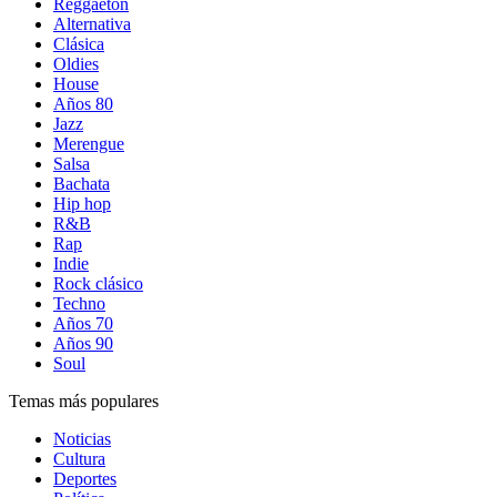
Reggaetón
Alternativa
Clásica
Oldies
House
Años 80
Jazz
Merengue
Salsa
Bachata
Hip hop
R&B
Rap
Indie
Rock clásico
Techno
Años 70
Años 90
Soul
Temas más populares
Noticias
Cultura
Deportes