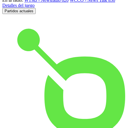
En la radio:
WTMJ - Newsradio 620
WCCO - News Talk 830
Detalles del juego
Partidos actuales