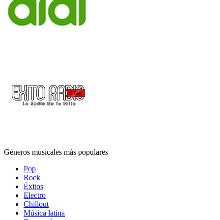
Géneros musicales más populares
Pop
Rock
Éxitos
Electro
Chillout
Música latina