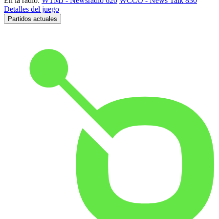
En la radio:
WTMJ - Newsradio 620
WCCO - News Talk 830
Detalles del juego
Partidos actuales