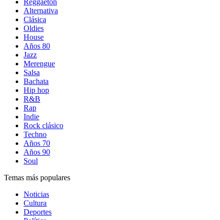
Reggaetón
Alternativa
Clásica
Oldies
House
Años 80
Jazz
Merengue
Salsa
Bachata
Hip hop
R&B
Rap
Indie
Rock clásico
Techno
Años 70
Años 90
Soul
Temas más populares
Noticias
Cultura
Deportes