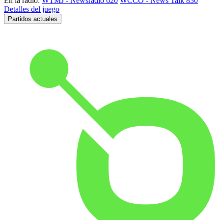
En la radio:
WTMJ - Newsradio 620
WCCO - News Talk 830
Detalles del juego
Partidos actuales