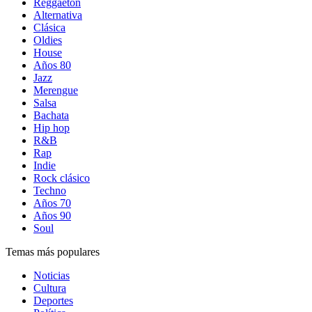
Reggaetón
Alternativa
Clásica
Oldies
House
Años 80
Jazz
Merengue
Salsa
Bachata
Hip hop
R&B
Rap
Indie
Rock clásico
Techno
Años 70
Años 90
Soul
Temas más populares
Noticias
Cultura
Deportes