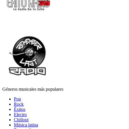
Géneros musicales más populares
Pop
Rock
Éxitos
Electro
Chillout
Música latina