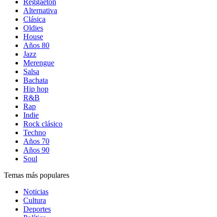
Reggaetón
Alternativa
Clásica
Oldies
House
Años 80
Jazz
Merengue
Salsa
Bachata
Hip hop
R&B
Rap
Indie
Rock clásico
Techno
Años 70
Años 90
Soul
Temas más populares
Noticias
Cultura
Deportes