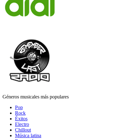
Géneros musicales más populares
Pop
Rock
Éxitos
Electro
Chillout
Música latina