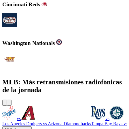
Cincinnati Reds
700WLW
Washington Nationals
WJFK-FM - The Fan 106.7 FM
MLB: Más retransmisiones radiofónicas
de la jornada
vs
vs
Los Angeles Dodgers
vs
Arizona Diamondbacks
Tampa Bay Rays
vs