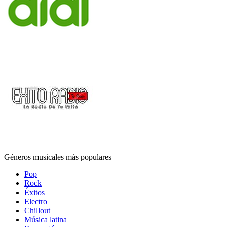
Géneros musicales más populares
Pop
Rock
Éxitos
Electro
Chillout
Música latina