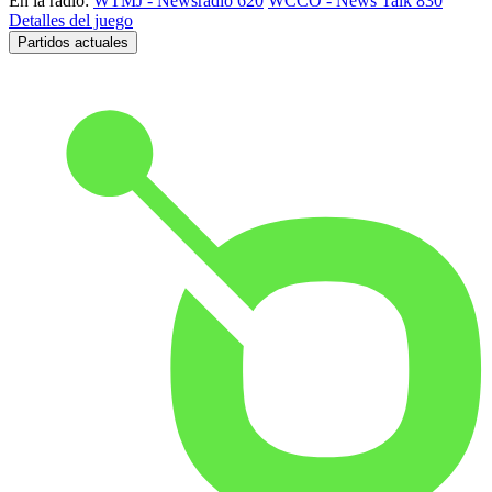
En la radio:
WTMJ - Newsradio 620
WCCO - News Talk 830
Detalles del juego
Partidos actuales