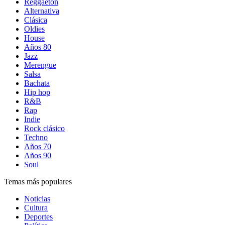
Reggaetón
Alternativa
Clásica
Oldies
House
Años 80
Jazz
Merengue
Salsa
Bachata
Hip hop
R&B
Rap
Indie
Rock clásico
Techno
Años 70
Años 90
Soul
Temas más populares
Noticias
Cultura
Deportes