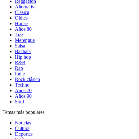
Reggaetón
Alternativa
Clásica
Oldies
House
Años 80
Jazz
Merengue
Salsa
Bachata
Hip hop
R&B
Rap
Indie
Rock clásico
Techno
Años 70
Años 90
Soul
Temas más populares
Noticias
Cultura
Deportes