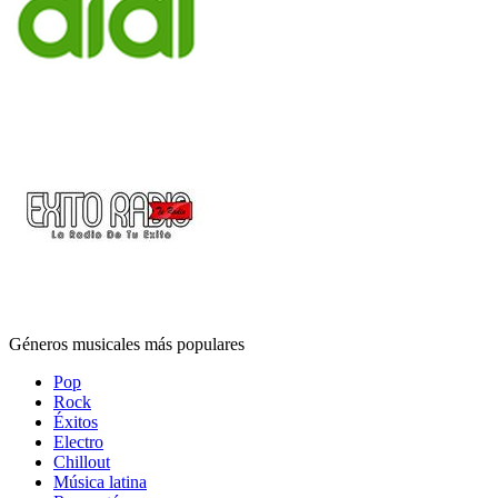
Géneros musicales más populares
Pop
Rock
Éxitos
Electro
Chillout
Música latina