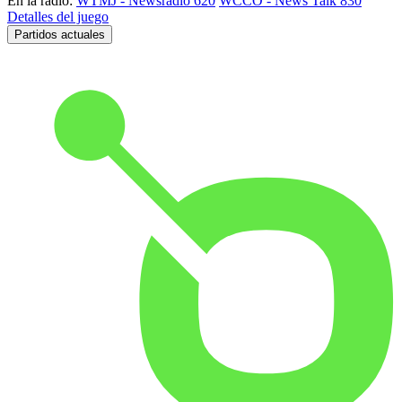
En la radio:
WTMJ - Newsradio 620
WCCO - News Talk 830
Detalles del juego
Partidos actuales