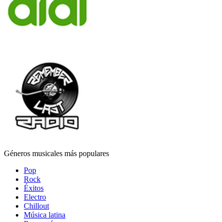
Géneros musicales más populares
Pop
Rock
Éxitos
Electro
Chillout
Música latina