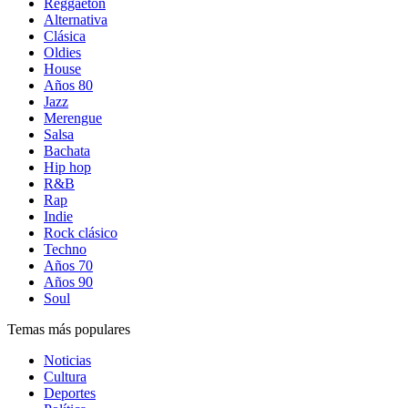
Reggaetón
Alternativa
Clásica
Oldies
House
Años 80
Jazz
Merengue
Salsa
Bachata
Hip hop
R&B
Rap
Indie
Rock clásico
Techno
Años 70
Años 90
Soul
Temas más populares
Noticias
Cultura
Deportes