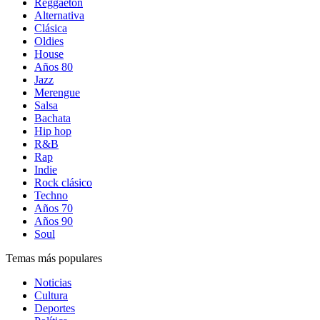
Reggaetón
Alternativa
Clásica
Oldies
House
Años 80
Jazz
Merengue
Salsa
Bachata
Hip hop
R&B
Rap
Indie
Rock clásico
Techno
Años 70
Años 90
Soul
Temas más populares
Noticias
Cultura
Deportes