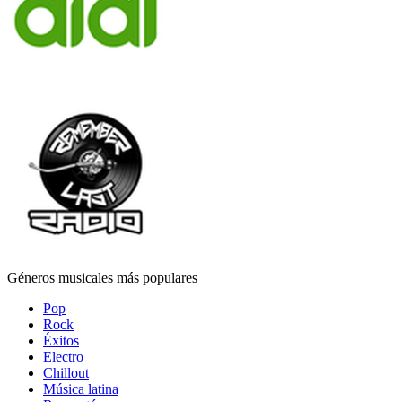
Géneros musicales más populares
Pop
Rock
Éxitos
Electro
Chillout
Música latina