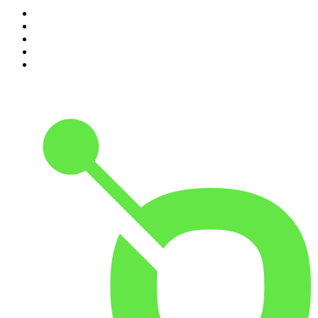
1
.
A Mississippi Blues
2
.
1.FM - Classic Country
3
.
Radio Paradise
4
.
Spreeradio 80er
5
.
1.FM - Hot Country