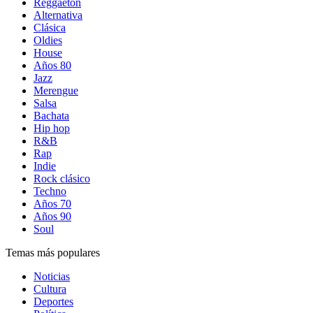
Reggaetón
Alternativa
Clásica
Oldies
House
Años 80
Jazz
Merengue
Salsa
Bachata
Hip hop
R&B
Rap
Indie
Rock clásico
Techno
Años 70
Años 90
Soul
Temas más populares
Noticias
Cultura
Deportes