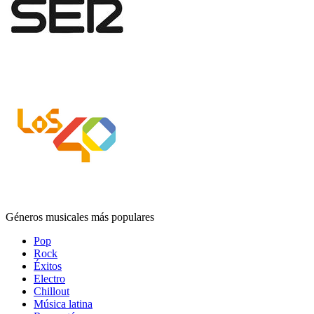
Géneros musicales más populares
Pop
Rock
Éxitos
Electro
Chillout
Música latina