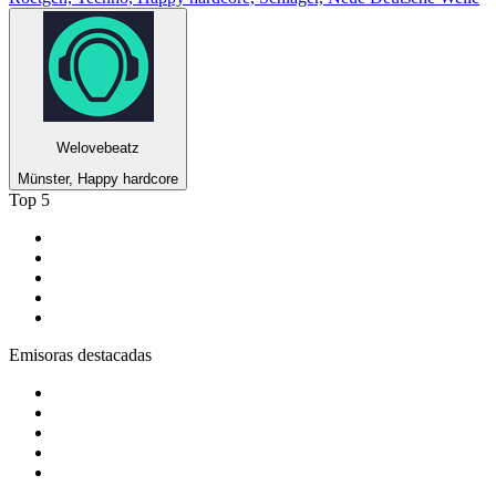
Welovebeatz
Münster, Happy hardcore
Top 5
1
.
CADENA 100
2
.
Los 40 Principales España
3
.
Los 40 Classic
4
.
KISS FM España
5
.
esRadio
Emisoras destacadas
1
.
Gozadera FM
2
.
ABC Lounge
3
.
Cadena Dial 91.7 FM
4
.
COPE MADRID
5
.
Costa Del Mar - Chillout