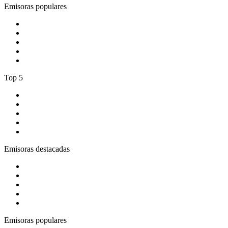
Emisoras populares
1
.
A Mississippi Blues
2
.
1.FM - Classic Country
3
.
Radio Paradise
4
.
Spreeradio 80er
5
.
1.FM - Hot Country
Top 5
1
.
CADENA 100
2
.
Los 40 Principales España
3
.
Los 40 Classic
4
.
KISS FM España
5
.
esRadio
Emisoras destacadas
1
.
Gozadera FM
2
.
ABC Lounge
3
.
Cadena Dial 91.7 FM
4
.
COPE MADRID
5
.
Costa Del Mar - Chillout
Emisoras populares