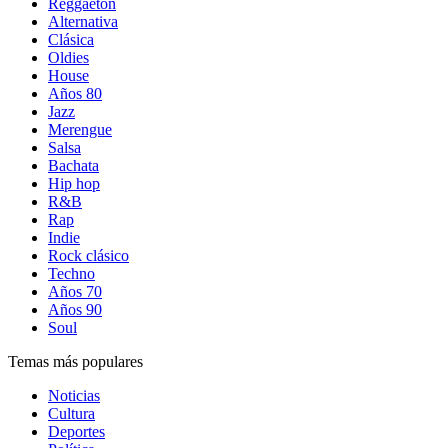
Reggaetón
Alternativa
Clásica
Oldies
House
Años 80
Jazz
Merengue
Salsa
Bachata
Hip hop
R&B
Rap
Indie
Rock clásico
Techno
Años 70
Años 90
Soul
Temas más populares
Noticias
Cultura
Deportes