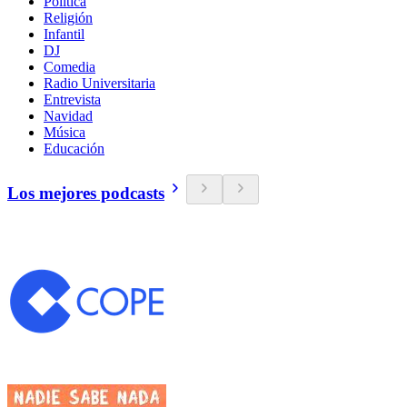
Política
Religión
Infantil
DJ
Comedia
Radio Universitaria
Entrevista
Navidad
Música
Educación
Los mejores podcasts