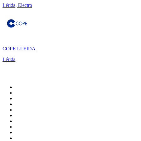
Lérida, Electro
COPE LLEIDA
Lérida
Top 100 en
radio.es
1
.
COPE MADRID
2
.
esRadio
3
.
Onda Cero Madrid
4
.
Cadena SER 105.4 FM
5
.
Rock FM
6
.
CADENA 100
7
.
Radio Marca Nacional
8
.
Cadena SER Almería
9
.
Cadena Dial 91.7 FM
10
.
Remember Last Radio