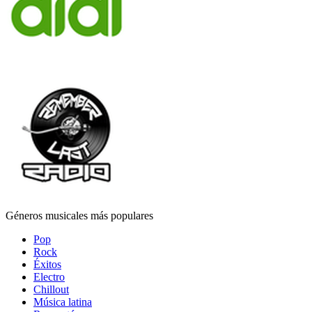
Géneros musicales más populares
Pop
Rock
Éxitos
Electro
Chillout
Música latina