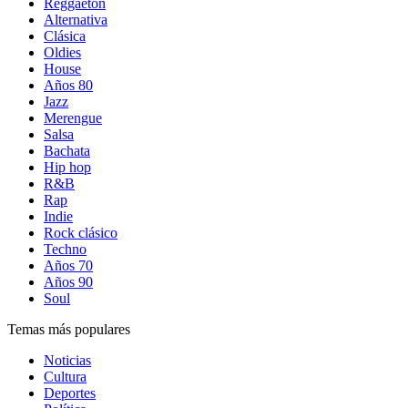
Reggaetón
Alternativa
Clásica
Oldies
House
Años 80
Jazz
Merengue
Salsa
Bachata
Hip hop
R&B
Rap
Indie
Rock clásico
Techno
Años 70
Años 90
Soul
Temas más populares
Noticias
Cultura
Deportes