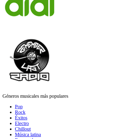
Géneros musicales más populares
Pop
Rock
Éxitos
Electro
Chillout
Música latina