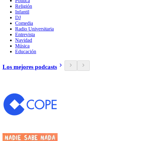
Política
Religión
Infantil
DJ
Comedia
Radio Universitaria
Entrevista
Navidad
Música
Educación
Los mejores podcasts