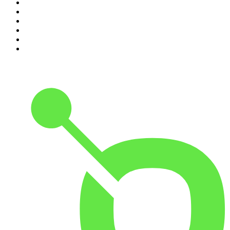
5
.
Black Mango Podcast
6
.
La Ruina
7
.
El Larguero
8
.
Criminopatía
9
.
El colegio invisible
10
.
Tiempo de Juego