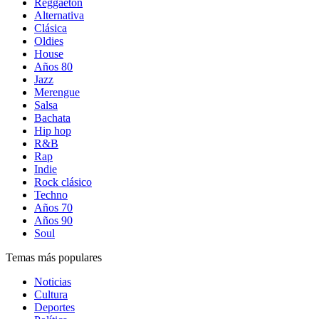
Reggaetón
Alternativa
Clásica
Oldies
House
Años 80
Jazz
Merengue
Salsa
Bachata
Hip hop
R&B
Rap
Indie
Rock clásico
Techno
Años 70
Años 90
Soul
Temas más populares
Noticias
Cultura
Deportes