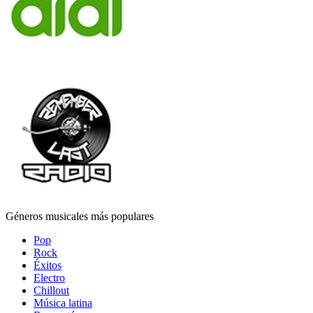
Géneros musicales más populares
Pop
Rock
Éxitos
Electro
Chillout
Música latina