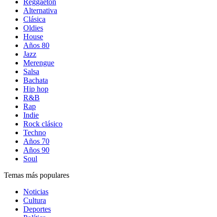
Reggaetón
Alternativa
Clásica
Oldies
House
Años 80
Jazz
Merengue
Salsa
Bachata
Hip hop
R&B
Rap
Indie
Rock clásico
Techno
Años 70
Años 90
Soul
Temas más populares
Noticias
Cultura
Deportes