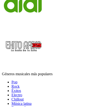
Géneros musicales más populares
Pop
Rock
Éxitos
Electro
Chillout
Música latina