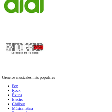
Géneros musicales más populares
Pop
Rock
Éxitos
Electro
Chillout
Música latina