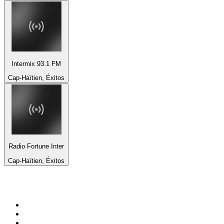
Intermix 93.1 FM
Cap-Haïtien, Éxitos
Radio Fortune Inter
Cap-Haïtien, Éxitos
Top 100 en
radio.es
1
.
COPE MADRID
2
.
esRadio
3
.
Onda Cero Madrid