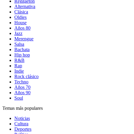
Reggaetón
Alternativa
Clásica
Oldies
House
Años 80
Jazz
Merengue
Salsa
Bachata
Hip hop
R&B
Rap
Indie
Rock clásico
Techno
Años 70
Años 90
Soul
Temas más populares
Noticias
Cultura
Deportes