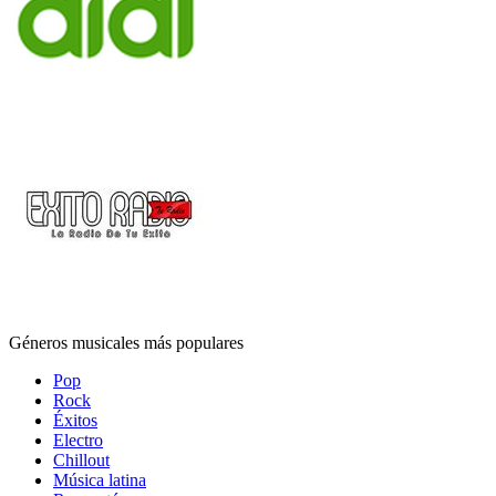
Géneros musicales más populares
Pop
Rock
Éxitos
Electro
Chillout
Música latina