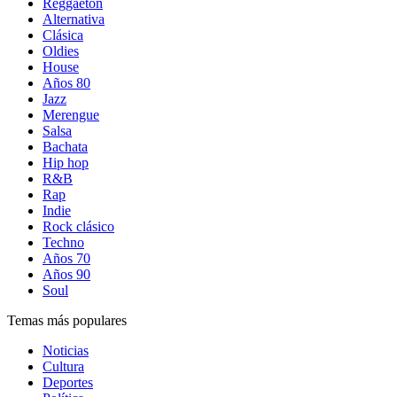
Reggaetón
Alternativa
Clásica
Oldies
House
Años 80
Jazz
Merengue
Salsa
Bachata
Hip hop
R&B
Rap
Indie
Rock clásico
Techno
Años 70
Años 90
Soul
Temas más populares
Noticias
Cultura
Deportes