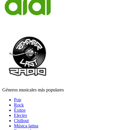
Géneros musicales más populares
Pop
Rock
Éxitos
Electro
Chillout
Música latina