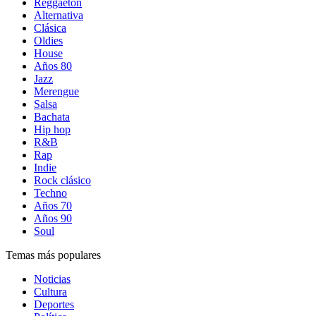
Reggaetón
Alternativa
Clásica
Oldies
House
Años 80
Jazz
Merengue
Salsa
Bachata
Hip hop
R&B
Rap
Indie
Rock clásico
Techno
Años 70
Años 90
Soul
Temas más populares
Noticias
Cultura
Deportes