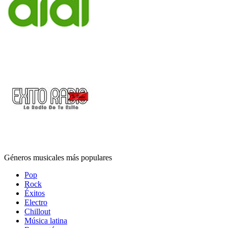
Géneros musicales más populares
Pop
Rock
Éxitos
Electro
Chillout
Música latina