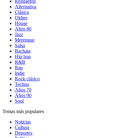
Reggaetón
Alternativa
Clásica
Oldies
House
Años 80
Jazz
Merengue
Salsa
Bachata
Hip hop
R&B
Rap
Indie
Rock clásico
Techno
Años 70
Años 90
Soul
Temas más populares
Noticias
Cultura
Deportes