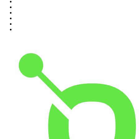
5
.
Criminopatía
6
.
El Larguero
7
.
WORLDCAST
8
.
Tengo un Plan
9
.
Black Mango Podcast
10
.
Es la Mañana de Federico