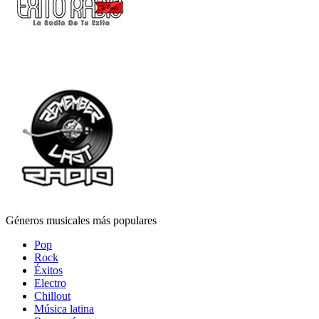
Géneros musicales más populares
Pop
Rock
Éxitos
Electro
Chillout
Música latina