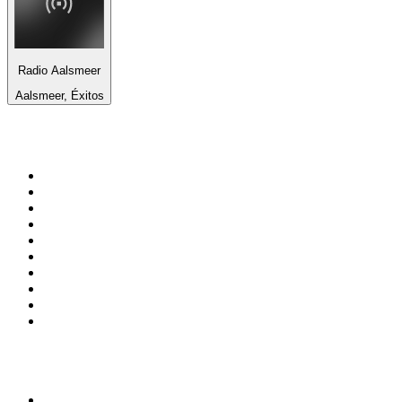
Radio Aalsmeer
Aalsmeer, Éxitos
Top 100 en
radio.es
1
.
COPE MADRID
2
.
esRadio
3
.
Onda Cero Madrid
4
.
CADENA 100
5
.
Cadena SER 105.4 FM
6
.
Radio Marca Nacional
7
.
Rock FM
8
.
Cadena SER Almería
9
.
Exito Radio
10
.
Remember Last Radio
Top 100 podcasts en
España
1
.
El Partidazo de COPE