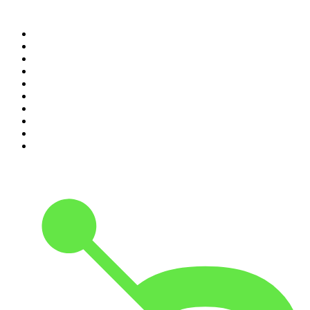
Top 100 podcasts en
España
1
.
El Partidazo de COPE
2
.
ROCA PROJECT
3
.
Nadie Sabe Nada
4
.
La Ruina
5
.
Criminopatía
6
.
WORLDCAST
7
.
El Larguero
8
.
Black Mango Podcast
9
.
Tengo un Plan
10
.
La Fórmula Del Éxito con Uri Sabat