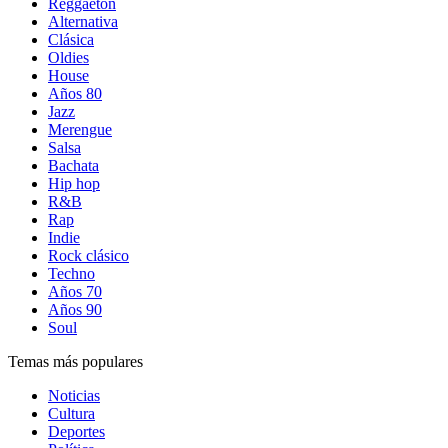
Reggaetón
Alternativa
Clásica
Oldies
House
Años 80
Jazz
Merengue
Salsa
Bachata
Hip hop
R&B
Rap
Indie
Rock clásico
Techno
Años 70
Años 90
Soul
Temas más populares
Noticias
Cultura
Deportes