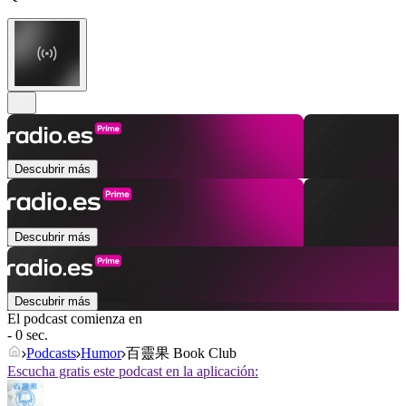
Descubrir más
Descubrir más
Descubrir más
El podcast comienza en
- 0 sec.
Podcasts
Humor
百靈果 Book Club
Escucha gratis este podcast en la aplicación: