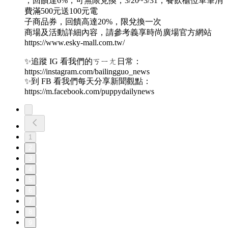
，回饋達6%，可無限兌換；3/20~3/31，餐飲櫃位單筆消
費滿500元送100元電
子商品券，回饋高達20%，限兌換一次
商場及活動詳細內容，請參考義享時尚廣場官方網站
https://www.esky-mall.com.tw/
✨追蹤 IG 看我們的ㄎㄧㄤ日常：
https://instagram.com/bailingguo_news
✨到 FB 看我們每天分享新聞觀點：
https://m.facebook.com/puppydailynews
1
2
3
4
5
6
7
8
9