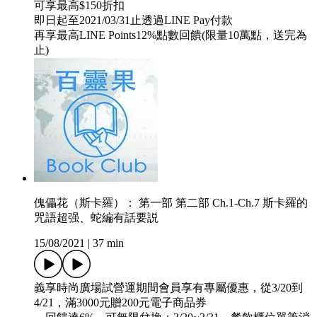
可享最高$150折扣
即日起至2021/03/31止透過LINE Pay付款
再享最高LINE Points12%點數回饋(限量10萬點，送完為
止)
傀儡花（斯卡羅）： 第一部 第二部 Ch.1-Ch.7 斯卡羅的
咒語超强、蛇編有話要説
15/08/2021
|
37 min
義享時尚廣場試營運期間會員享有專屬優惠，從3/20到
4/21，滿3000元贈200元電子商品券