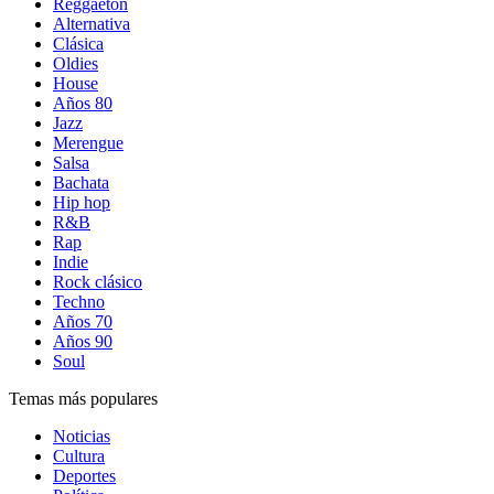
Reggaetón
Alternativa
Clásica
Oldies
House
Años 80
Jazz
Merengue
Salsa
Bachata
Hip hop
R&B
Rap
Indie
Rock clásico
Techno
Años 70
Años 90
Soul
Temas más populares
Noticias
Cultura
Deportes