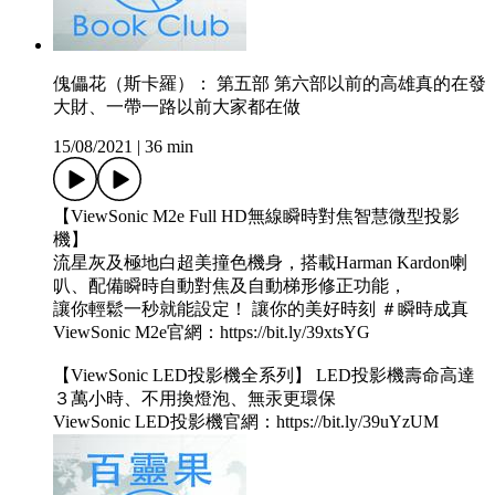
傀儡花（斯卡羅）： 第五部 第六部以前的高雄真的在發
大財、一帶一路以前大家都在做
15/08/2021
|
36 min
【ViewSonic M2e Full HD無線瞬時對焦智慧微型投影
機】
流星灰及極地白超美撞色機身，搭載Harman Kardon喇
叭、配備瞬時自動對焦及自動梯形修正功能，
讓你輕鬆一秒就能設定！ 讓你的美好時刻 ＃瞬時成真​
ViewSonic M2e官網：https://bit.ly/39xtsYG
【ViewSonic LED投影機全系列】 LED投影機壽命高達
３萬小時、不用換燈泡、無汞更環保
ViewSonic LED投影機官網：https://bit.ly/39uYzUM