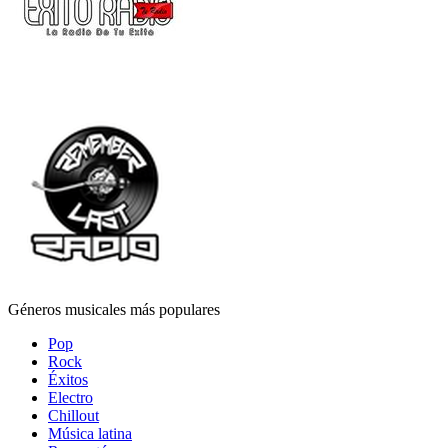
Géneros musicales más populares
Pop
Rock
Éxitos
Electro
Chillout
Música latina