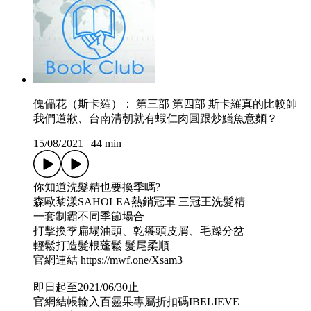
傀儡花（斯卡羅）： 第三部 第四部 斯卡羅真的比較帥
我們道歉、台南清朝就有蝦仁肉圓跟炒鱔魚意麵？
15/08/2021
|
44 min
你知道洗髮精也要換季嗎?
森歐黎漾SAHOLEA熱銷冠軍 三冠王洗髮精
一套制霸不同季節場合
打擊換季扁塌油頭、乾癢頭皮屑、毛躁分岔
輕鬆打造髮根蓬鬆 髮尾柔順
官網連結 https://mwf.one/Xsam3
即日起至2021/06/30止
官網結帳輸入百靈果專屬折扣碼IBELIEVE