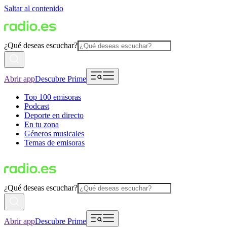
Saltar al contenido
¿Qué deseas escuchar?
Abrir app
Descubre Prime
Top 100 emisoras
Podcast
Deporte en directo
En tu zona
Géneros musicales
Temas de emisoras
¿Qué deseas escuchar?
Abrir app
Descubre Prime