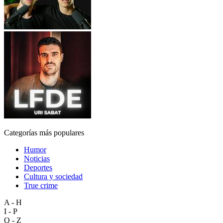
Categorías más populares
Humor
Noticias
Deportes
Cultura y sociedad
True crime
A - H
I - P
Q - Z