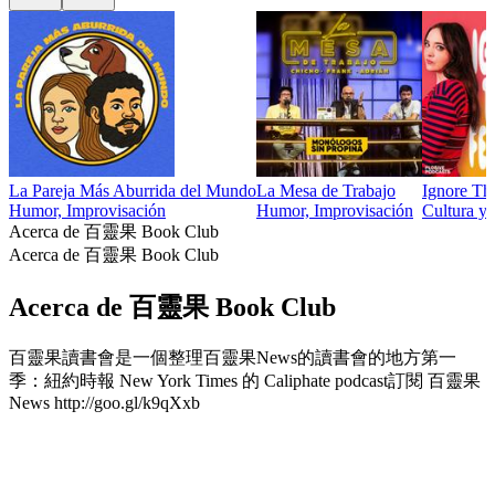
La Pareja Más Aburrida del Mundo
La Mesa de Trabajo
Ignore Tha
Humor, Improvisación
Humor, Improvisación
Cultura y 
Acerca de 百靈果 Book Club
Acerca de 百靈果 Book Club
Acerca de 百靈果 Book Club
百靈果讀書會是一個整理百靈果News的讀書會的地方第一
季：紐約時報 New York Times 的 Caliphate podcast訂閱 百靈果
News http://goo.gl/k9qXxb
Sitio web del podcast