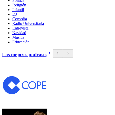
Política
Religión
Infantil
DJ
Comedia
Radio Universitaria
Entrevista
Navidad
Música
Educación
Los mejores podcasts