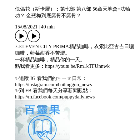
傀儡花（斯卡羅）：第七部 第八部 56章天地會=法輪
功？ 金瓶梅到底露骨不露骨？
15/08/2021
|
40 min
7-ELEVEN CITY PRIMA精品咖啡，衣索比亞古吉日曬
咖啡，藍莓甜香不苦澀。
一杯精品咖啡，精品你的一天。
點我看更多：https://youtu.be/Rm1kTFUnnwk
✨追蹤 IG 看我們的ㄎㄧㄤ日常：
https://instagram.com/bailingguo_news
✨到 FB 看我們每天分享新聞觀點：
https://m.facebook.com/puppydailynews