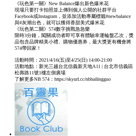
《玩色第一關》New Balance爆出新色爆米花
現場只要打卡拍照並上傳到個人公開的社群平台
Facebook或Instagram，並添加活動專屬標籤#newbalance
與#灰潮出色，就可以獲得香甜美式爆米花
《玩色第二關》574數字挑戰急急樂
限時3分鐘，闖關成功者即可享有體驗幸運輪盤乙次，獎
品包含品牌精美小禮、購物優惠券，最大獎更有機會將
574帶回家！
活動時間：2021/4/16(五)至4/25(日) 14:00-21:00
活動地點：新光三越台北信義新天地A11 | 台北市信義區
松壽路11號1樓左側廣場
了解更多NB 574：https://skyurl.cc/nbbailingguo